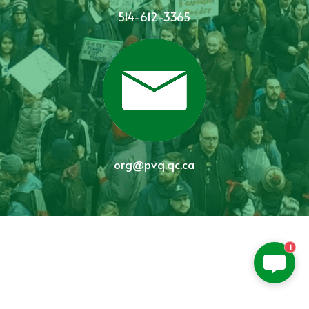
514-612-3365
org@pvq.qc.ca
1