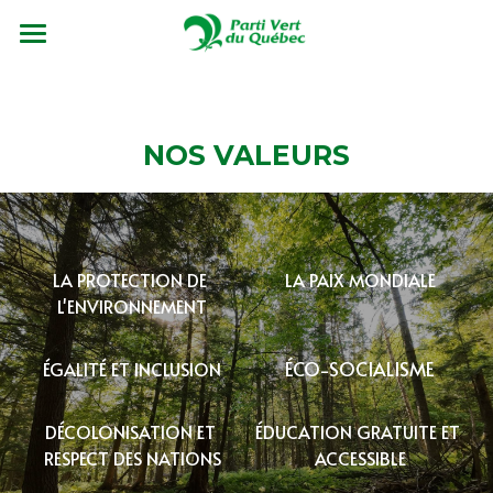
Accueil
Pourquoi ?
NOS VALEURS
Comment ?
Profils recherchés
LA PROTECTION DE 
LA PAIX MONDIALE
Vidéo Informative
L'ENVIRONNEMENT
Contact
ÉCO-SOCIALISME
É
GALIT
É
 ET INCLUSION
Devenez candidat-e
D
É
COLONISATION ET 
ÉDUCATION GRATUITE ET 
RESPECT DES NATIONS
ACCESSIBLE